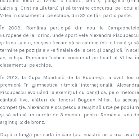
ocupând locul al IV-lea la coardă, cerc şi panglică (Irina
Lalciu şi Cristina Lăutaru) şi să termine concursul pe locul al
V-lea în clasamentul pe echipe, din 32 de ţări participante.
În 2008, România participă din nou la Campionatele
Europene de la Torino, unde sportivele Alexandra Piscupescu
şi Irina Lalciu, reuşesc fiecare să se califice într-o finală şi să
termine pe poziţia a VI-a finalele de la cerc şi panglică. În acel
an, echipa României încheie concursul pe locul al VI-lea în
clasamentul pe echipe.
În 2013, la Cupa Mondială de la Bucureşti, a avut loc o
premieră în gimnastica ritmică internaţională, Alexandra
Piscupescu evoluând la exerciţiul cu panglica, pe o melodie
cântată live, alături de tenorul Bogdan Mihai. La aceeaşi
competiţie, Alexandra Piscupescu a reuşit să urce pe podium
şi să aducă un număr de 3 medalii pentru România: una de
argint şi 2 de bronz.
După o lungă perioadă în care ţara noastră nu a mai avut o