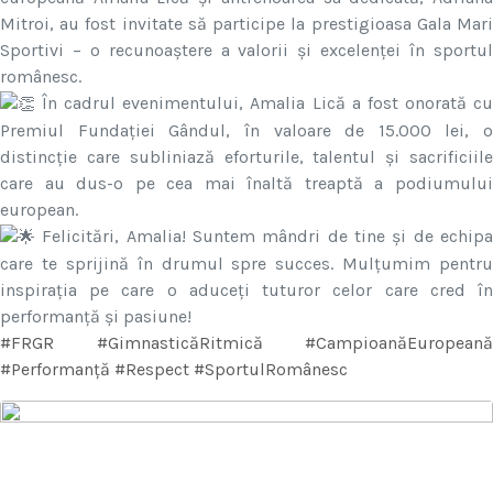
Mitroi, au fost invitate să participe la prestigioasa Gala Mari
Sportivi – o recunoaștere a valorii și excelenței în sportul
românesc.
În cadrul evenimentului, Amalia Lică a fost onorată cu
Premiul Fundației Gândul, în valoare de 15.000 lei, o
distincție care subliniază eforturile, talentul și sacrificiile
care au dus-o pe cea mai înaltă treaptă a podiumului
european.
Felicitări, Amalia! Suntem mândri de tine și de echipa
care te sprijină în drumul spre succes. Mulțumim pentru
inspirația pe care o aduceți tuturor celor care cred în
performanță și pasiune!
#FRGR
#GimnasticăRitmică
#CampioanăEuropeană
#Performanță
#Respect
#SportulRomânesc