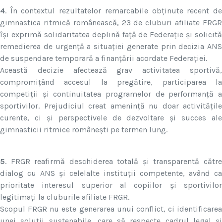
4
. În contextul rezultatelor remarcabile obținute recent de
gimnastica ritmică românească, 23 de cluburi afiliate FRGR
își exprimă solidaritatea deplină față de Federație și solicită
remedierea de urgență a situației generate prin decizia ANS
de suspendare temporară a finanțării acordate Federației.
Această decizie afectează grav activitatea sportivă,
compromițând accesul la pregătire, participarea la
competiții și continuitatea programelor de performanță a
sportivilor. Prejudiciul creat amenință nu doar activitățile
curente, ci și perspectivele de dezvoltare și succes ale
gimnasticii ritmice românești pe termen lung.
5
. FRGR reafirmă deschiderea totală și transparentă către
dialog cu ANS și celelalte instituții competente, având ca
prioritate interesul superior al copiilor și sportivilor
legitimați la cluburile afiliate FRGR.
Scopul FRGR nu este generarea unui conflict, ci identificarea
unei soluții sustenabile, care să respecte cadrul legal și