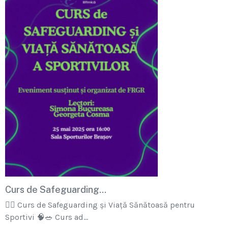
Curs de Safeguarding...
🏋‍♂ Curs de Safeguarding și Viață Sănătoasă pentru
Sportivi 🧠🥗 Curs ad...