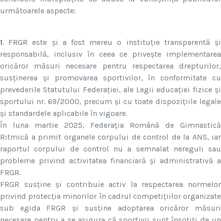
următoarele aspecte:
1
. FRGR este și a fost mereu o instituție transparentă și
responsabilă, inclusiv în ceea ce privește implementarea
oricăror măsuri necesare pentru respectarea drepturilor,
susținerea și promovarea sportivilor, în conformitate cu
prevederile Statutului Federației, ale Legii educației fizice și
sportului nr. 69/2000, precum și cu toate dispozițiile legale
și standardele aplicabile în vigoare.
În luna martie 2025, Federația Română de Gimnastică
Ritmică a primit organele corpului de control de la ANS, iar
raportul corpului de control nu a semnalat nereguli sau
probleme privind activitatea financiară și administrativă a
FRGR.
FRGR susține și contribuie activ la respectarea normelor
privind protecția minorilor în cadrul competițiilor organizate
sub egida FRGR și susține adoptarea oricăror măsuri
necesare pentru a se asigura că sportivii sunt însoțiți de un