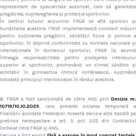
reprezentant de specialitate autorizat, care să garanteze
pregătirea, supravegherea și protecția sportivilor.
În centrul tuturor acțiunilor FRGR se află sportivii și
bunăstarea acestora. FRGR implementează constant măsuri
pentru susținerea pregătirii, sănătății fizice și psihice a
sportivilor, în deplină conformitate cu normele naționale și
internaționale în domeniul sportului. FRGR își asumă
întreaga responsabilitate pentru protejarea interesului
superior al sportivilor, promovând un climat sănătos și
echitabil în gimnastica ritmică românească, susținând
totodată principiul meritocrației în rândul acestora.
2
. FRGR a fost sancționată de către ANS prin
Decizia nr
10719/10.10.2025
, care prevede sistarea temporară a
finanțării acordate Federației. Această decizie este bazată pe
pretinsa nerespectare a art. 3, pct. 3.22 din Contractul
încheiat între FRGR și ANS.
Decizia a fost emisă
fără a expune în mod concret faptele