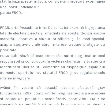
stat la baza acestei măsuri, considerăm necesară exprimarea
unei poziții oficiale din
partea FRGR.
FRGR, prin Președinte Irina Deleanu, își exprimă îngrijorarea
față de efectele directe și imediate ale acestei decizii asupra
activității sportive, a cluburilor afiliate și, în mod special,
asupra sportivilor, ale căror interese trebuie protejate cu
prioritate.
FRGR subliniază că este deschisă unui dialog instituțional
responsabil și constructiv, în vederea clarificării situației și a
identificării unei soluții conforme cu dispozițiile legale din
domeniul sportului, cu statutul FRGR și cu regulamentele
interne în vigoare.
Având în vedere că această decizie afectează grav
funcționarea FRGR, compromite imaginea publică a acesteia
și aduce un prejudiciu semnificativ sportivilor, FRGR se
consideră îndreptățită să aducă la cunoștința publicului