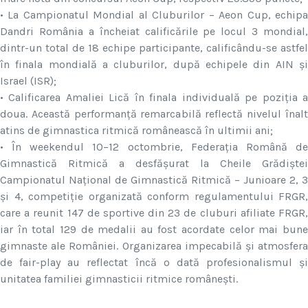
• La Campionatul Mondial al Cluburilor – Aeon Cup, echipa
Dandri România a încheiat calificările pe locul 3 mondial,
dintr-un total de 18 echipe participante, calificându-se astfel
în finala mondială a cluburilor, după echipele din AIN și
Israel (ISR);
• Calificarea Amaliei Lică în finala individuală pe poziția a
doua. Această performanță remarcabilă reflectă nivelul înalt
atins de gimnastica ritmică românească în ultimii ani;
• În weekendul 10–12 octombrie, Federația Română de
Gimnastică Ritmică a desfășurat la Cheile Grădiștei
Campionatul Național de Gimnastică Ritmică – Junioare 2, 3
și 4, competiție organizată conform regulamentului FRGR,
care a reunit 147 de sportive din 23 de cluburi afiliate FRGR,
iar în total 129 de medalii au fost acordate celor mai bune
gimnaste ale României. Organizarea impecabilă și atmosfera
de fair-play au reflectat încă o dată profesionalismul și
unitatea familiei gimnasticii ritmice românești.