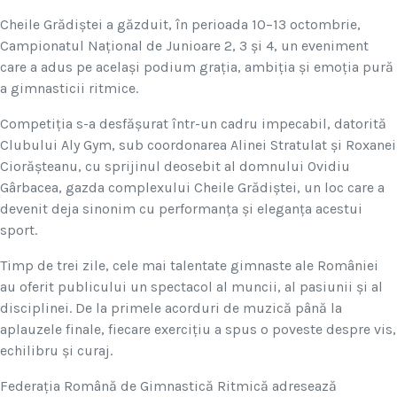
Cheile Grădiștei a găzduit, în perioada 10–13 octombrie,
Campionatul Național de Junioare 2, 3 și 4, un eveniment
care a adus pe același podium grația, ambiția și emoția pură
a gimnasticii ritmice.
Competiția s-a desfășurat într-un cadru impecabil, datorită
Clubului Aly Gym, sub coordonarea Alinei Stratulat și Roxanei
Ciorășteanu, cu sprijinul deosebit al domnului Ovidiu
Gârbacea, gazda complexului Cheile Grădiștei, un loc care a
devenit deja sinonim cu performanța și eleganța acestui
sport.
Timp de trei zile, cele mai talentate gimnaste ale României
au oferit publicului un spectacol al muncii, al pasiunii și al
disciplinei. De la primele acorduri de muzică până la
aplauzele finale, fiecare exercițiu a spus o poveste despre vis,
echilibru și curaj.
Federația Română de Gimnastică Ritmică adresează