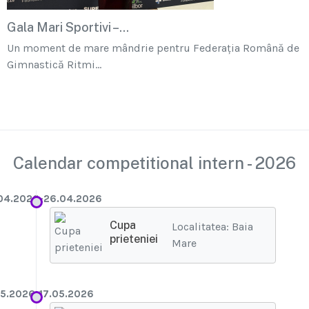
Gala Mari Sportivi –...
Un moment de mare mândrie pentru Federația Română de
Gimnastică Ritmi...
Calendar competitional intern - 2026
04.2026-26.04.2026
Cupa
Localitatea: Baia
prieteniei
Mare
05.2026-17.05.2026