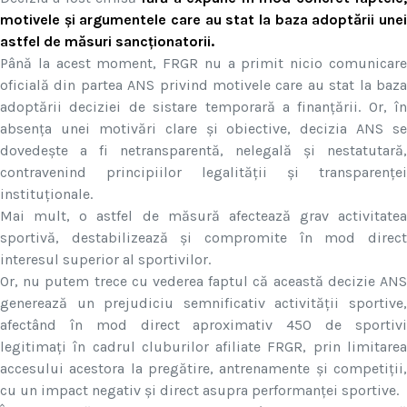
motivele și argumentele care au stat la baza adoptării unei
astfel de măsuri sancționatorii.
Până la acest moment, FRGR nu a primit nicio comunicare
oficială din partea ANS privind motivele care au stat la baza
adoptării deciziei de sistare temporară a finanțării. Or, în
absența unei motivări clare și obiective, decizia ANS se
dovedește a fi netransparentă, nelegală și nestatutară,
contravenind principiilor legalității și transparenței
instituționale.
Mai mult, o astfel de măsură afectează grav activitatea
sportivă, destabilizează și compromite în mod direct
interesul superior al sportivilor.
Or, nu putem trece cu vederea faptul că această decizie ANS
generează un prejudiciu semnificativ activității sportive,
afectând în mod direct aproximativ 450 de sportivi
legitimați în cadrul cluburilor afiliate FRGR, prin limitarea
accesului acestora la pregătire, antrenamente și competiții,
cu un impact negativ și direct asupra performanței sportive.