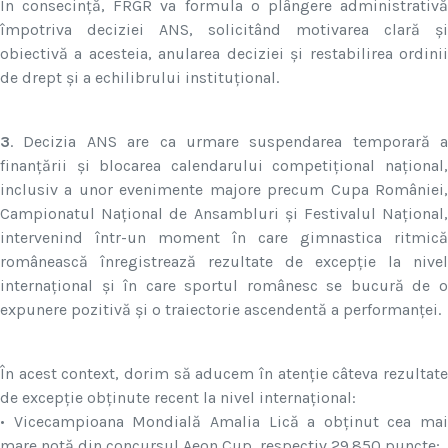
În consecință, FRGR va formula o plângere administrativă
împotriva deciziei ANS, solicitând motivarea clară și
obiectivă a acesteia, anularea deciziei și restabilirea ordinii
de drept și a echilibrului instituțional.
3
. Decizia ANS are ca urmare suspendarea temporară a
finanțării și blocarea calendarului competițional național,
inclusiv a unor evenimente majore precum Cupa României,
Campionatul Național de Ansambluri și Festivalul Național,
intervenind într-un moment în care gimnastica ritmică
românească înregistrează rezultate de excepție la nivel
internațional și în care sportul românesc se bucură de o
expunere pozitivă și o traiectorie ascendentă a performanței.
În acest context, dorim să aducem în atenție câteva rezultate
de excepție obținute recent la nivel internațional:
• Vicecampioana Mondială Amalia Lică a obținut cea mai
mare notă din concursul Aeon Cup, respectiv 29.850 puncte;