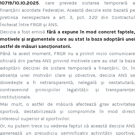
10719/10.10.2025
, care prevede sistarea temporară a
finanțării acordate Federației. Această decizie este bazată pe
pretinsa nerespectare a art. 3, pct. 3.22 din Contractul
încheiat între FRGR și ANS.
Decizia a fost emisă
fără a expune în mod concret faptele
motivele și argumentele care au stat la baza adoptării unei
astfel de măsuri sancționatorii.
Până la acest moment, FRGR nu a primit nicio comunicare
oficială din partea ANS privind motivele care au stat la baza
adoptării deciziei de sistare temporară a finanțării. Or, în
absența unei motivări clare și obiective, decizia ANS se
dovedește a fi netransparentă, nelegală și nestatutară,
contravenind principiilor legalității și transparenței
instituționale.
Mai mult, o astfel de măsură afectează grav activitatea
sportivă, destabilizează și compromite în mod direct
interesul superior al sportivilor.
Or, nu putem trece cu vederea faptul că această decizie ANS
generează un prejudiciu semnificativ activității sportive,