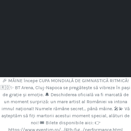
🎉 MÂINE începe CUPA MONDIALĂ DE GIMNASTICĂ RITMICĂ!
🇷🇴✨ BT Arena, Cluj-Napoca se pregătește să vibreze în pași
de grație și emoție. 🔔 Deschiderea oficială va fi marcată de
un moment surpriză: un mare artist al României va intona
imnul național! Numele rămâne secret… până mâine. 🎤💫 Vă
așteptăm să fiți martorii acestui moment special, alături de
noi! 🎟 Bilete disponibile aici: 👉
https://www.eventim.ro/.../6th-fig.../performance.html