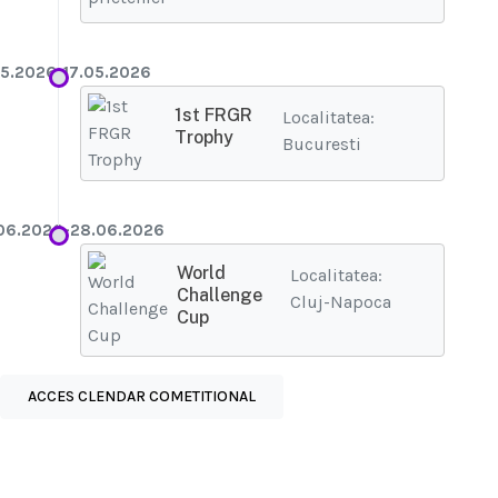
05.2026-17.05.2026
1st FRGR
Localitatea:
Trophy
Bucuresti
06.2026-28.06.2026
World
Localitatea:
Challenge
Cluj-Napoca
Cup
ACCES CLENDAR COMETITIONAL