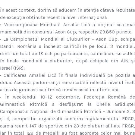
În acest context, dorim să aducem în atenție câteva rezultate
de excepție obținute recent la nivel internațional:
• Vicecampioana Mondială Amalia Lică a obținut cea mai
mare notă din concursul Aeon Cup, respectiv 29.850 puncte;
• La Campionatul Mondial al Cluburilor – Aeon Cup, echipa
Dandri România a încheiat calificările pe locul 3 mondial,
dintr-un total de 18 echipe participante, calificându-se astfel
în finala mondială a cluburilor, după echipele din AIN și
Israel (ISR);
• Calificarea Amaliei Lică în finala individuală pe poziția a
doua. Această performanță remarcabilă reflectă nivelul înalt
atins de gimnastica ritmică românească în ultimii ani;
• În weekendul 10–12 octombrie, Federația Română de
Gimnastică Ritmică a desfășurat la Cheile Grădiștei
Campionatul Național de Gimnastică Ritmică – Junioare 2, 3
și 4, competiție organizată conform regulamentului FRGR,
care a reunit 147 de sportive din 23 de cluburi afiliate FRGR,
iar în total 129 de medalii au fost acordate celor mai bune