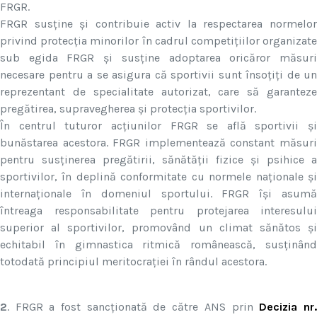
FRGR.
FRGR susține și contribuie activ la respectarea normelor
privind protecția minorilor în cadrul competițiilor organizate
sub egida FRGR și susține adoptarea oricăror măsuri
necesare pentru a se asigura că sportivii sunt însoțiți de un
reprezentant de specialitate autorizat, care să garanteze
pregătirea, supravegherea și protecția sportivilor.
În centrul tuturor acțiunilor FRGR se află sportivii și
bunăstarea acestora. FRGR implementează constant măsuri
pentru susținerea pregătirii, sănătății fizice și psihice a
sportivilor, în deplină conformitate cu normele naționale și
internaționale în domeniul sportului. FRGR își asumă
întreaga responsabilitate pentru protejarea interesului
superior al sportivilor, promovând un climat sănătos și
echitabil în gimnastica ritmică românească, susținând
totodată principiul meritocrației în rândul acestora.
2
. FRGR a fost sancționată de către ANS prin
Decizia nr