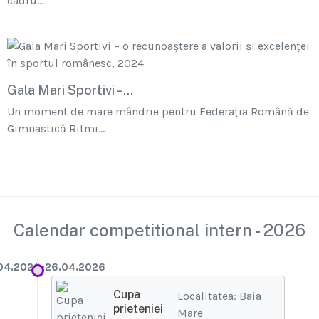
cadru...
Gala Mari Sportivi –...
Un moment de mare mândrie pentru Federația Română de
Gimnastică Ritmi...
Calendar competitional intern - 2026
04.2026-26.04.2026
Cupa
Localitatea: Baia
prieteniei
Mare