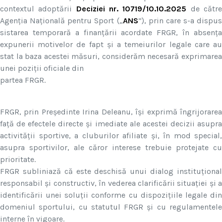
contextul adoptării
Deciziei nr. 10719/10.10.2025
de cătr
Agenția Națională pentru Sport („
ANS
”), prin care s-a dispus
sistarea temporară a finanțării acordate FRGR, în absența
expunerii motivelor de fapt și a temeiurilor legale care au
stat la baza acestei măsuri, considerăm necesară exprimarea
unei poziții oficiale din
partea FRGR.
FRGR, prin Președinte Irina Deleanu, își exprimă îngrijorarea
față de efectele directe și imediate ale acestei decizii asupra
activității sportive, a cluburilor afiliate și, în mod special,
asupra sportivilor, ale căror interese trebuie protejate cu
prioritate.
FRGR subliniază că este deschisă unui dialog instituțional
responsabil și constructiv, în vederea clarificării situației și a
identificării unei soluții conforme cu dispozițiile legale din
domeniul sportului, cu statutul FRGR și cu regulamentele
interne în vigoare.