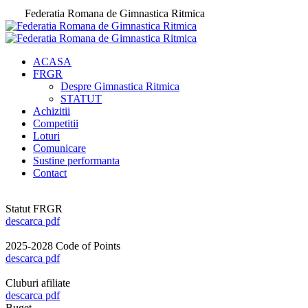
Federatia Romana de Gimnastica Ritmica
ACASA
FRGR
Despre Gimnastica Ritmica
STATUT
Achizitii
Competitii
Loturi
Comunicare
Sustine performanta
Contact
Statut FRGR
descarca pdf
2025-2028 Code of Points
descarca pdf
Cluburi afiliate
descarca pdf
Buget