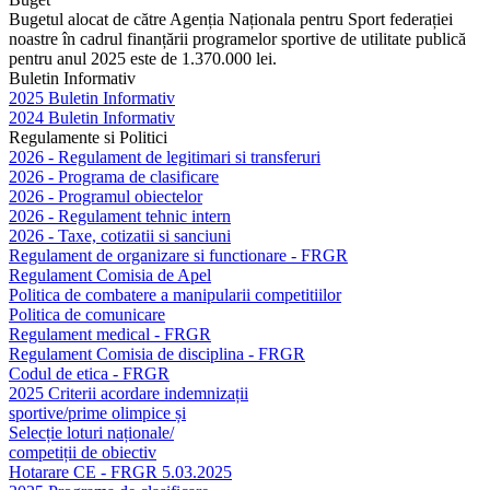
Bugetul alocat de către Agenția Naționala pentru Sport federației
noastre în cadrul finanțării programelor sportive de utilitate publică
pentru anul 2025 este de 1.370.000 lei.
Buletin Informativ
2025 Buletin Informativ
2024 Buletin Informativ
Regulamente si Politici
2026 - Regulament de legitimari si transferuri
2026 - Programa de clasificare
2026 - Programul obiectelor
2026 - Regulament tehnic intern
2026 - Taxe, cotizatii si sanciuni
Regulament de organizare si functionare - FRGR
Regulament Comisia de Apel
Politica de combatere a manipularii competitiilor
Politica de comunicare
Regulament medical - FRGR
Regulament Comisia de disciplina - FRGR
Codul de etica - FRGR
2025 Criterii acordare indemnizații
sportive/prime olimpice și
Selecție loturi naționale/
competiții de obiectiv
Hotarare CE - FRGR 5.03.2025