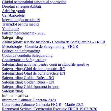
Ghidul personalului asistent al sportivilor
Drepturi si resposabilitati
Adel for youth
Canabinoidele
Injectii cu glucocoticoizi
Tramadol pentru medici
Youth quiz
Paletar medicamente - 2025
Safeguarding
Anunt public selectie membrii - Comisia de Safeguarding - FRGR
Metodologie - Comisia de Safegurading - FRGR
Politica de Safeguarding
Codul de conduita Safeguarding
Consimtamant Safeguarding
Safeguarding-activitari pentru copii in cluburile sportive
Safeguarding-Ghid de buna practica-RO
Safeguarding-Ghid de buna practica-EN
Safeguarding Golden Rules - RO
Safeguarding Golden Rules - EN
Safeguarding Ghid siguranta in sport
Safeguarding
Informare arhiva
Informare Adunare Generala 2020
Convocator Adunare Generala FRGR - Martie 2021
Rezumatul Sedintei Comitetului Executiv FRGR 19.02.2020