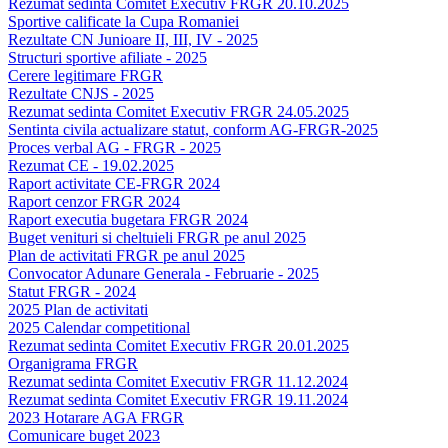
Rezumat sedinta Comitet Executiv FRGR 20.10.2025
Sportive calificate la Cupa Romaniei
Rezultate CN Junioare II, III, IV - 2025
Structuri sportive afiliate - 2025
Cerere legitimare FRGR
Rezultate CNJS - 2025
Rezumat sedinta Comitet Executiv FRGR 24.05.2025
Sentinta civila actualizare statut, conform AG-FRGR-2025
Proces verbal AG - FRGR - 2025
Rezumat CE - 19.02.2025
Raport activitate CE-FRGR 2024
Raport cenzor FRGR 2024
Raport executia bugetara FRGR 2024
Buget venituri si cheltuieli FRGR pe anul 2025
Plan de activitati FRGR pe anul 2025
Convocator Adunare Generala - Februarie - 2025
Statut FRGR - 2024
2025 Plan de activitati
2025 Calendar competitional
Rezumat sedinta Comitet Executiv FRGR 20.01.2025
Organigrama FRGR
Rezumat sedinta Comitet Executiv FRGR 11.12.2024
Rezumat sedinta Comitet Executiv FRGR 19.11.2024
2023 Hotarare AGA FRGR
Comunicare buget 2023