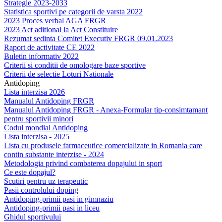
Strategie 2023-2033
Statistica sportivi pe categorii de varsta 2022
2023 Proces verbal AGA FRGR
2023 Act aditional la Act Constituire
Rezumat sedinta Comitet Executiv FRGR 09.01.2023
Raport de activitate CE 2022
Buletin informativ 2022
Criterii si conditii de omologare baze sportive
Criterii de selectie Loturi Nationale
Antidoping
Lista interzisa 2026
Manualul Antidoping FRGR
Manualul Antidoping FRGR - Anexa-Formular tip-consimtamant
pentru sportivii minori
Codul mondial Antidoping
Lista interzisa - 2025
Lista cu produsele farmaceutice comercializate in Romania care
contin substante interzise - 2024
Metodologia privind combaterea dopajului in sport
Ce este dopajul?
Scutiri pentru uz terapeutic
Pasii controlului doping
Antidoping-primii pasi in gimnaziu
Antidoping-primii pasi in liceu
Ghidul sportivului