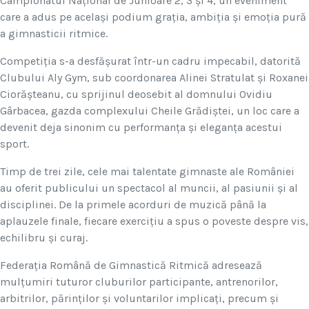
Campionatul Național de Junioare 2, 3 și 4, un eveniment
care a adus pe același podium grația, ambiția și emoția pură
a gimnasticii ritmice.
Competiția s-a desfășurat într-un cadru impecabil, datorită
Clubului Aly Gym, sub coordonarea Alinei Stratulat și Roxanei
Ciorășteanu, cu sprijinul deosebit al domnului Ovidiu
Gârbacea, gazda complexului Cheile Grădiștei, un loc care a
devenit deja sinonim cu performanța și eleganța acestui
sport.
Timp de trei zile, cele mai talentate gimnaste ale României
au oferit publicului un spectacol al muncii, al pasiunii și al
disciplinei. De la primele acorduri de muzică până la
aplauzele finale, fiecare exercițiu a spus o poveste despre vis,
echilibru și curaj.
Federația Română de Gimnastică Ritmică adresează
mulțumiri tuturor cluburilor participante, antrenorilor,
arbitrilor, părinților și voluntarilor implicați, precum și