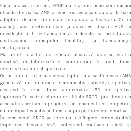
Până la acest moment, FRGR nu a primit nicio comunicare
oficială din partea ANS privind motivele care au stat la baza
adoptării deciziei de sistare temporară a finanțării. Or, în
absența unei motivări clare și obiective, decizia ANS se
dovedește a fi netransparentă, nelegală și nestatutară,
contravenind principiilor legalității și transparenței
instituționale.
Mai mult, o astfel de măsură afectează grav activitatea
sportivă, destabilizează și compromite în mod direct
interesul superior al sportivilor.
Or, nu putem trece cu vederea faptul că această decizie ANS
generează un prejudiciu semnificativ activității sportive,
afectând în mod direct aproximativ 450 de sportivi
legitimați în cadrul cluburilor afiliate FRGR, prin limitarea
accesului acestora la pregătire, antrenamente și competiții,
cu un impact negativ și direct asupra performanței sportive.
În consecință, FRGR va formula o plângere administrativă
împotriva deciziei ANS, solicitând motivarea clară și