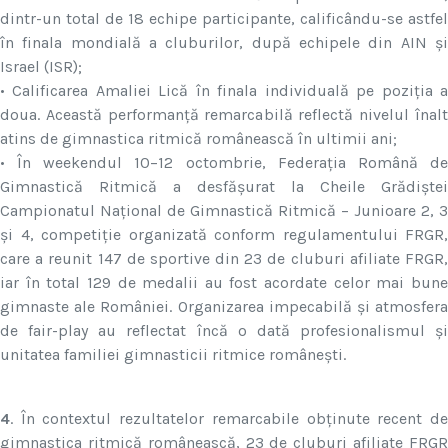
dintr-un total de 18 echipe participante, calificându-se astfel
în finala mondială a cluburilor, după echipele din AIN și
Israel (ISR);
• Calificarea Amaliei Lică în finala individuală pe poziția a
doua. Această performanță remarcabilă reflectă nivelul înalt
atins de gimnastica ritmică românească în ultimii ani;
• În weekendul 10–12 octombrie, Federația Română de
Gimnastică Ritmică a desfășurat la Cheile Grădiștei
Campionatul Național de Gimnastică Ritmică – Junioare 2, 3
și 4, competiție organizată conform regulamentului FRGR,
care a reunit 147 de sportive din 23 de cluburi afiliate FRGR,
iar în total 129 de medalii au fost acordate celor mai bune
gimnaste ale României. Organizarea impecabilă și atmosfera
de fair-play au reflectat încă o dată profesionalismul și
unitatea familiei gimnasticii ritmice românești.
4
. În contextul rezultatelor remarcabile obținute recent de
gimnastica ritmică românească, 23 de cluburi afiliate FRGR