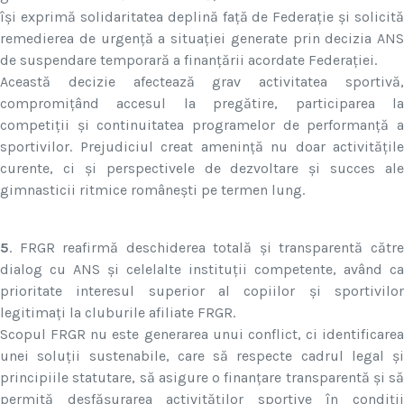
își exprimă solidaritatea deplină față de Federație și solicită
remedierea de urgență a situației generate prin decizia ANS
de suspendare temporară a finanțării acordate Federației.
Această decizie afectează grav activitatea sportivă,
compromițând accesul la pregătire, participarea la
competiții și continuitatea programelor de performanță a
sportivilor. Prejudiciul creat amenință nu doar activitățile
curente, ci și perspectivele de dezvoltare și succes ale
gimnasticii ritmice românești pe termen lung.
5
. FRGR reafirmă deschiderea totală și transparentă către
dialog cu ANS și celelalte instituții competente, având ca
prioritate interesul superior al copiilor și sportivilor
legitimați la cluburile afiliate FRGR.
Scopul FRGR nu este generarea unui conflict, ci identificarea
unei soluții sustenabile, care să respecte cadrul legal și
principiile statutare, să asigure o finanțare transparentă și să
permită desfășurarea activităților sportive în condiții