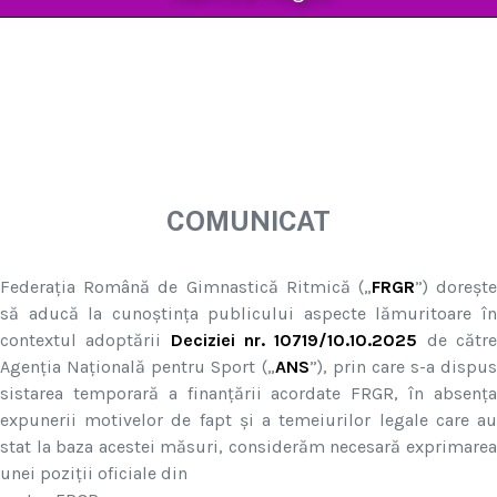
COMUNICAT
Federația Română de Gimnastică Ritmică („
FRGR
”) doreșt
să aducă la cunoștința publicului aspecte lămuritoare în
contextul adoptării
Deciziei nr. 10719/10.10.2025
de cătr
Agenția Națională pentru Sport („
ANS
”), prin care s-a dispus
sistarea temporară a finanțării acordate FRGR, în absența
expunerii motivelor de fapt și a temeiurilor legale care au
stat la baza acestei măsuri, considerăm necesară exprimarea
unei poziții oficiale din