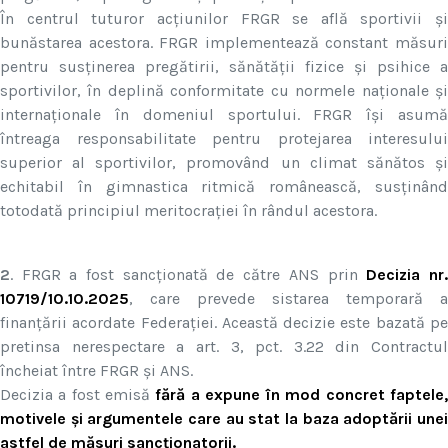
În centrul tuturor acțiunilor FRGR se află sportivii și
bunăstarea acestora. FRGR implementează constant măsuri
pentru susținerea pregătirii, sănătății fizice și psihice a
sportivilor, în deplină conformitate cu normele naționale și
internaționale în domeniul sportului. FRGR își asumă
întreaga responsabilitate pentru protejarea interesului
superior al sportivilor, promovând un climat sănătos și
echitabil în gimnastica ritmică românească, susținând
totodată principiul meritocrației în rândul acestora.
2
. FRGR a fost sancționată de către ANS prin
Decizia nr
10719/10.10.2025
, care prevede sistarea temporară a
finanțării acordate Federației. Această decizie este bazată pe
pretinsa nerespectare a art. 3, pct. 3.22 din Contractul
încheiat între FRGR și ANS.
Decizia a fost emisă
fără a expune în mod concret faptele
motivele și argumentele care au stat la baza adoptării unei
astfel de măsuri sancționatorii.