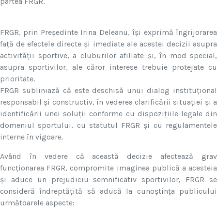
partea FRGR.
FRGR, prin Președinte Irina Deleanu, își exprimă îngrijorarea
față de efectele directe și imediate ale acestei decizii asupra
activității sportive, a cluburilor afiliate și, în mod special,
asupra sportivilor, ale căror interese trebuie protejate cu
prioritate.
FRGR subliniază că este deschisă unui dialog instituțional
responsabil și constructiv, în vederea clarificării situației și a
identificării unei soluții conforme cu dispozițiile legale din
domeniul sportului, cu statutul FRGR și cu regulamentele
interne în vigoare.
Având în vedere că această decizie afectează grav
funcționarea FRGR, compromite imaginea publică a acesteia
și aduce un prejudiciu semnificativ sportivilor, FRGR se
consideră îndreptățită să aducă la cunoștința publicului
următoarele aspecte: