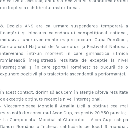
obiectivă a acesteia, anularea deciziei și restabilirea ordinii
de drept și a echilibrului instituțional.
3
. Decizia ANS are ca urmare suspendarea temporară a
finanțării și blocarea calendarului competițional național,
inclusiv a unor evenimente majore precum Cupa României,
Campionatul Național de Ansambluri și Festivalul Național,
intervenind într-un moment în care gimnastica ritmică
românească înregistrează rezultate de excepție la nivel
internațional și în care sportul românesc se bucură de o
expunere pozitivă și o traiectorie ascendentă a performanței.
În acest context, dorim să aducem în atenție câteva rezultate
de excepție obținute recent la nivel internațional:
• Vicecampioana Mondială Amalia Lică a obținut cea mai
mare notă din concursul Aeon Cup, respectiv 29.850 puncte;
• La Campionatul Mondial al Cluburilor – Aeon Cup, echipa
Dandri România a încheiat calificările pe locul 3 mondial,