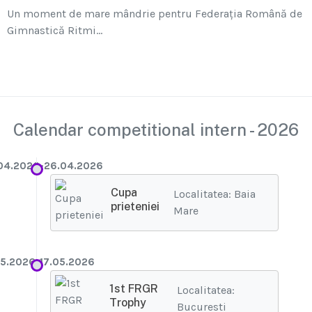
Un moment de mare mândrie pentru Federația Română de
Gimnastică Ritmi...
Calendar competitional intern - 2026
04.2026-26.04.2026
Cupa
Localitatea: Baia
prieteniei
Mare
05.2026-17.05.2026
1st FRGR
Localitatea:
Trophy
Bucuresti