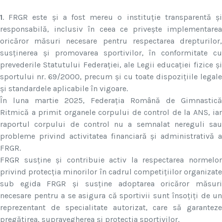
1
. FRGR este și a fost mereu o instituție transparentă și
responsabilă, inclusiv în ceea ce privește implementarea
oricăror măsuri necesare pentru respectarea drepturilor,
susținerea și promovarea sportivilor, în conformitate cu
prevederile Statutului Federației, ale Legii educației fizice și
sportului nr. 69/2000, precum și cu toate dispozițiile legale
și standardele aplicabile în vigoare.
În luna martie 2025, Federația Română de Gimnastică
Ritmică a primit organele corpului de control de la ANS, iar
raportul corpului de control nu a semnalat nereguli sau
probleme privind activitatea financiară și administrativă a
FRGR.
FRGR susține și contribuie activ la respectarea normelor
privind protecția minorilor în cadrul competițiilor organizate
sub egida FRGR și susține adoptarea oricăror măsuri
necesare pentru a se asigura că sportivii sunt însoțiți de un
reprezentant de specialitate autorizat, care să garanteze
pregătirea, supravegherea și protecția sportivilor.